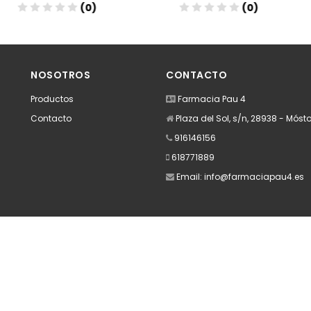
(0)
(0)
dir
Añadir
A
NOSOTROS
CONTACTO
Productos
Farmacia Pau 4
Contacto
Plaza del Sol, s/n, 28938 - Móst
916146156
618771889
Email:
info@farmaciapau4.es
Apúntate a nuestra Newsletter
Escribe aquí tu email...
Suscribirse