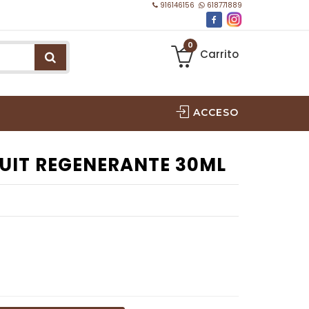
916146156
618771889
0
Carrito
ACCESO
NUIT REGENERANTE 30ML