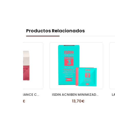
Productos Relacionados
LIERAC SUPRA RADIANCE CREMA NOCHE 50 ML
ISDIN ACNIBEN MINIMIZADOR IMPERF LOCALIZADAS I
€
13,70€
24,