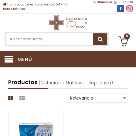
916146156
618771889
Tus productos en casa en sólo 24 - 48
horas hábiles
0
MENÚ
Productos
(nutricion » Nutricion Deportiva)